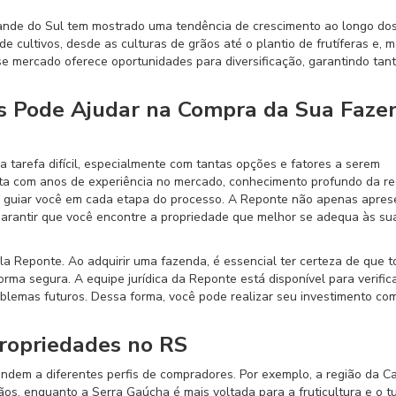
Grande do Sul tem mostrado uma tendência de crescimento ao longo do
de cultivos, desde as culturas de grãos até o plantio de frutíferas e, m
sse mercado oferece oportunidades para diversificação, garantindo tan
s Pode Ajudar na Compra da Sua Faze
 tarefa difícil, especialmente com tantas opções e fatores a serem
nta com anos de experiência no mercado, conhecimento profundo da re
ra guiar você em cada etapa do processo. A Reponte não apenas apres
rantir que você encontre a propriedade que melhor se adequa às su
ela Reponte. Ao adquirir uma fazenda, é essencial ter certeza de que 
ma segura. A equipe jurídica da Reponte está disponível para verific
roblemas futuros. Dessa forma, você pode realizar seu investimento com
Propriedades no RS
endem a diferentes perfis de compradores. Por exemplo, a região da 
rãos, enquanto a Serra Gaúcha é mais voltada para a fruticultura e o t