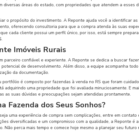
m diversas áreas do estado, com propriedades que atendem a esses d
ar o propósito do investimento. A Reponte ajuda você a identificar as
mento, oferecendo consultoria para que a compra atenda às suas expec
ue cada cliente possui um perfil único, por isso, está sempre prepar
S
.
nte Imóveis Rurais
m parceiro confiável e experiente. A Reponte se dedica a buscar faz
o potencial de desenvolvimento. Além disso, a equipe acompanha todo
alização da documentação.
seu portfólio é composto por fazendas à venda no RS que foram cuida
tá adquirindo uma propriedade que foi avaliada minuciosamente. E mai
as as suas dúvidas e preocupações sejam atendidas prontamente.
 na Fazenda dos Seus Sonhos?
seja uma experiência de compra sem complicações, entre em contato
pções diversificadas e um compromisso com a qualidade, a Reponte é 
ho. Não perca mais tempo e comece hoje mesmo a planejar seu futuro 