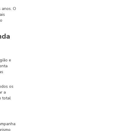
s anos. O
ais
to
nda
gião e
enta
as
todos os
ar a
 total
Campanha
urismo