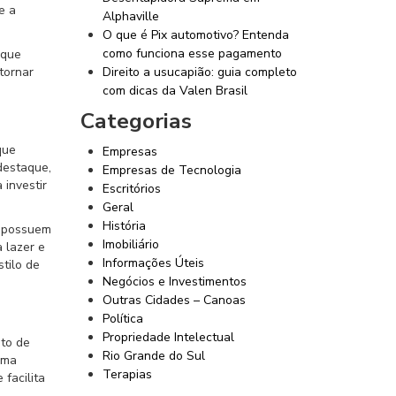
e a
Alphaville
O que é Pix automotivo? Entenda
como funciona esse pagamento
 que
tornar
Direito a usucapião: guia completo
com dicas da Valen Brasil
Categorias
que
Empresas
 destaque,
Empresas de Tecnologia
 investir
Escritórios
Geral
História
a possuem
Imobiliário
 lazer e
Informações Úteis
tilo de
Negócios e Investimentos
Outras Cidades – Canoas
Política
Propriedade Intelectual
nto de
Rio Grande do Sul
uma
Terapias
facilita