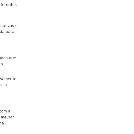
iferentes
tativas e
ada para
endas que
 o
dosamente
s, o
 com a
a melhor
na