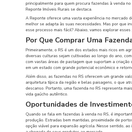
principalmente para quem procura fazendas à venda no 
Reponte Imóveis Rurais se destaca.
A Reponte oferece uma vasta experiência no mercado de 
melhor se adapta às suas necessidades. Mas por que in
esse processo mais fácil? Abaixo, vamos explorar esses
Por Que Comprar Uma Fazenda
Primeiramente, o RS é um dos estados mais ricos em agri
diversas culturas sejam cultivadas ao longo do ano, como
com vastas áreas de pastagem que suportam a criação de 
em um estado com grande potencial econômico e retorno
Além disso, as fazendas no RS oferecem um grande valor
arquitetura típica da região e belas paisagens, o que at
descanso. Portanto, uma fazenda no RS representa mais
vida gaúcho autêntico.
Oportunidades de Investiment
Quando se fala em fazendas à venda no RS, é important
produção. Estradas bem mantidas, proximidade de portos
opção viável para expansão agrícola. Nesse sentido, ao 
a chegada de seus produtos ao mercado.