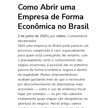
Como Abrir uma
Empresa de Forma
Econômica no Brasil
2 de junho de 2025
| por
Admis
|
Comentários
desativados
em
Abrir uma empresa no Brasil pode parecer um
Como
processo complicado e caro, especialmente
Abrir
para quem está começando. No entanto, com
uma
o planejamento certo e conhecimento das
Empresa
etapas essenciais, é possível dar os primeiros
de
passos de forma econômica, segura e dentro
Forma
da legalidade. Muitos empreendedores
Econômica
acabam gastando mais do que o necessário
no
por desconhecimento de alternativas mais
Brasil
acessíveis — como o uso de endereço fiscal
itajai, por exemplo — ou por não saberem
exatamente quais etapas são obrigatórias na
abertura do negócio. Neste artigo, vamos